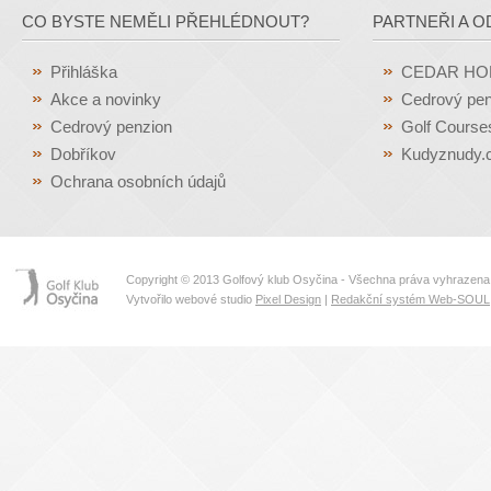
CO BYSTE NEMĚLI PŘEHLÉDNOUT?
PARTNEŘI A O
Přihláška
CEDAR H
Akce a novinky
Cedrový pen
Cedrový penzion
Golf Course
Dobříkov
Kudyznudy.
Ochrana osobních údajů
Copyright © 2013 Golfový klub Osyčina - Všechna práva vyhrazena
Vytvořilo webové studio
Pixel Design
|
Redakční systém Web-SOUL