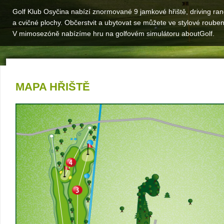
Golf Klub Osyčina nabízí znormované 9 jamkové hřiště, driving ra
a cvičné plochy. Občerstvit a ubytovat se můžete ve stylové roube
V mimosezóně nabízíme hru na golfovém simulátoru aboutGolf.
MAPA HŘIŠTĚ