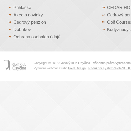
Přihláška
CEDAR H
Akce a novinky
Cedrový pen
Cedrový penzion
Golf Course
Dobříkov
Kudyznudy.
Ochrana osobních údajů
Copyright © 2013 Golfový klub Osyčina - Všechna práva vyhrazena
Vytvořilo webové studio
Pixel Design
|
Redakční systém Web-SOUL