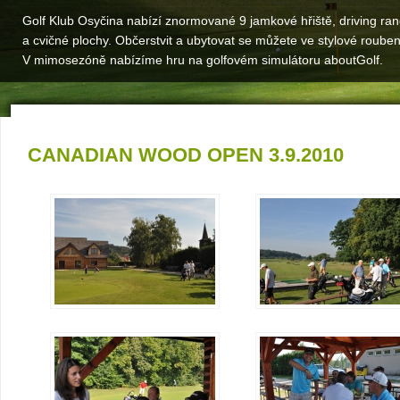
Golf Klub Osyčina nabízí znormované 9 jamkové hřiště, driving ra
a cvičné plochy. Občerstvit a ubytovat se můžete ve stylové roube
V mimosezóně nabízíme hru na golfovém simulátoru aboutGolf.
CANADIAN WOOD OPEN 3.9.2010