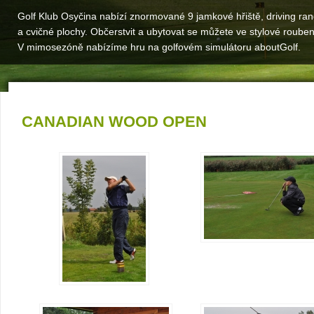
Golf Klub Osyčina nabízí znormované 9 jamkové hřiště, driving ra
a cvičné plochy. Občerstvit a ubytovat se můžete ve stylové roube
V mimosezóně nabízíme hru na golfovém simulátoru aboutGolf.
CANADIAN WOOD OPEN