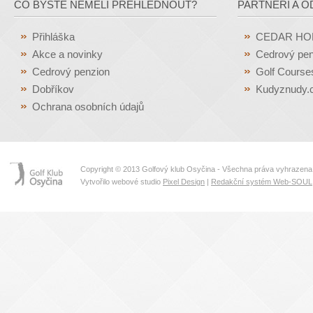
CO BYSTE NEMĚLI PŘEHLÉDNOUT?
PARTNEŘI A O
Přihláška
CEDAR H
Akce a novinky
Cedrový pen
Cedrový penzion
Golf Course
Dobříkov
Kudyznudy.
Ochrana osobních údajů
Copyright © 2013 Golfový klub Osyčina - Všechna práva vyhrazena
Vytvořilo webové studio
Pixel Design
|
Redakční systém Web-SOUL