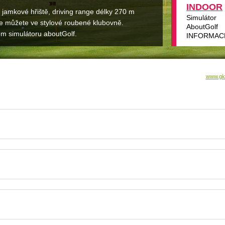
INDOOR
jamkové hřiště, driving range délky 270 m
Simulátor
 se můžete ve stylové roubené klubovně.
AboutGolf
m simulátoru aboutGolf.
INFORMAC
www.gk