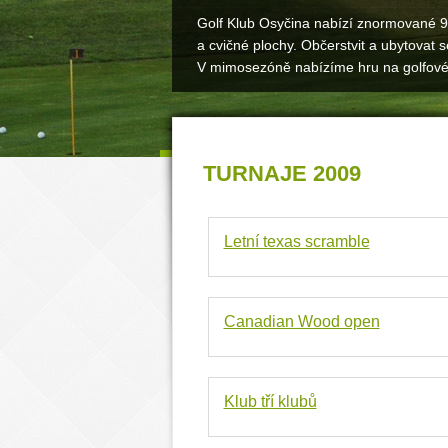
Golf Klub Osyčina nabízí znormované 9 
a cvičné plochy. Občerstvit a ubytovat
V mimosezóně nabízíme hru na golfové
TURNAJE 2009
Letní texas scramble
Canadian Wood open
Klub tří klubů