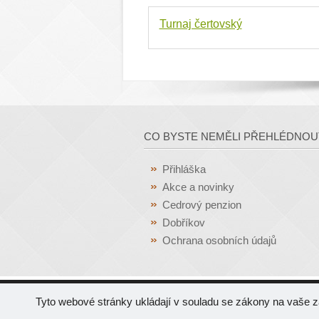
Turnaj čertovský
CO BYSTE NEMĚLI PŘEHLÉDNOU
Přihláška
Akce a novinky
Cedrový penzion
Dobříkov
Ochrana osobních údajů
Tyto webové stránky ukládají v souladu se zákony na vaše 
Copyright © 2013 Golfový klub 
Vytvořilo webové studio
Pixel De