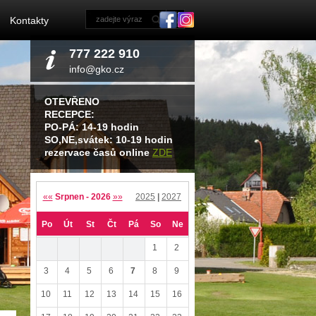
Kontakty
777 222 910
info@gko.cz
OTEVŘENO
RECEPCE:
PO-PÁ: 14-19 hodin
SO,NE,svátek: 10-19 hodin
rezervace časů online
ZDE
««
Srpnen - 2026
»»
2025
|
2027
Po
Út
St
Čt
Pá
So
Ne
1
2
3
4
5
6
7
8
9
10
11
12
13
14
15
16