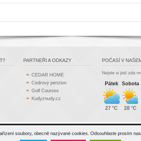
T?
PARTNEŘI A ODKAZY
POČASÍ V NAŠE
Nejste si jistí zda 
CEDAR HOME
Cedrový penzion
Pátek
Sobota
Golf Courses
Kudyznudy.cz
27 °C
28 °C
zařízení soubory, obecně nazývané cookies. Odsouhlaste prosím nas
Osyčina - Všechna práva vyhrazena |
Mapa stránek
sign
|
Redakční systém Web-SOUL