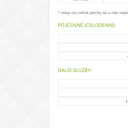
* vstup na cvičné plochy se u nás nepla
PŮJČOVNÉ (CELODENNÍ):
DALŠÍ SLUŽBY:
H