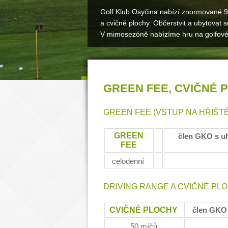
Golf Klub Osyčina nabízí znormované 9 
a cvičné plochy. Občerstvit a ubytovat
V mimosezóně nabízíme hru na golfové
GREEN FEE, CVIČNÉ 
GREEN FEE (VSTUP NA HŘIŠTĚ
GREEN
člen GKO s u
FEE
celodenní
DRIVING RANGE A CVIČNÉ PLO
CVIČNÉ PLOCHY
člen GK
50 míčů