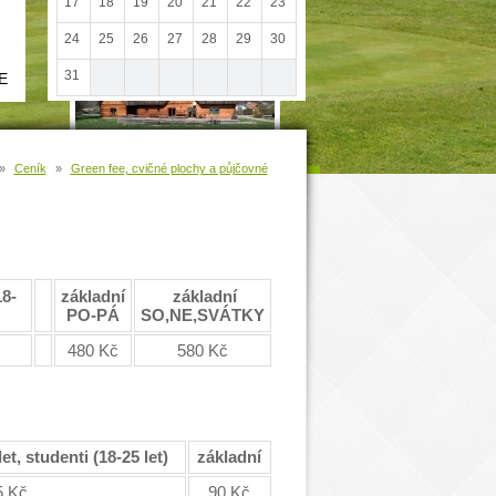
17
18
19
20
21
22
23
24
25
26
27
28
29
30
31
E
»
Ceník
»
Green fee, cvičné plochy a půjčovné
18-
základní
základní
PO-PÁ
SO,NE,SVÁTKY
480 Kč
580 Kč
et, studenti (18-25 let)
základní
5 Kč
90 Kč