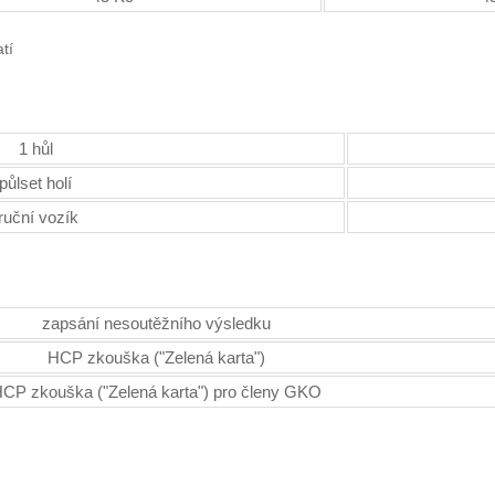
tí
1 hůl
půlset holí
ruční vozík
zapsání nesoutěžního výsledku
HCP zkouška ("Zelená karta")
CP zkouška ("Zelená karta") pro členy GKO