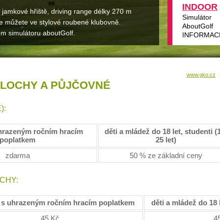
INDOOR
jamkové hřiště, driving range délky 270 m
Simulátor
 se můžete ve stylové roubené klubovně.
AboutGolf
m simulátoru aboutGolf.
INFORMAC
www.gko.cz
PLOCHY A PŮJČOVNÉ
):
hrazeným ročním hracím
děti a mládež do 18 let, studenti (
poplatkem
25 let)
zdarma
50 % ze základní ceny
CHY:
O
s uhrazeným ročním hracím poplatkem
děti a mládež do 18 l
45 Kč
4