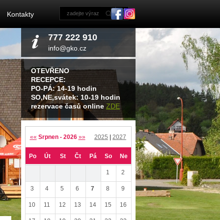
Kontakty
777 222 910
info@gko.cz
OTEVŘENO
RECEPCE:
PO-PÁ: 14-19 hodin
SO,NE,svátek: 10-19 hodin
rezervace časů online
ZDE
««
Srpnen - 2026
»»
2025
|
2027
Po
Út
St
Čt
Pá
So
Ne
1
2
3
4
5
6
7
8
9
10
11
12
13
14
15
16