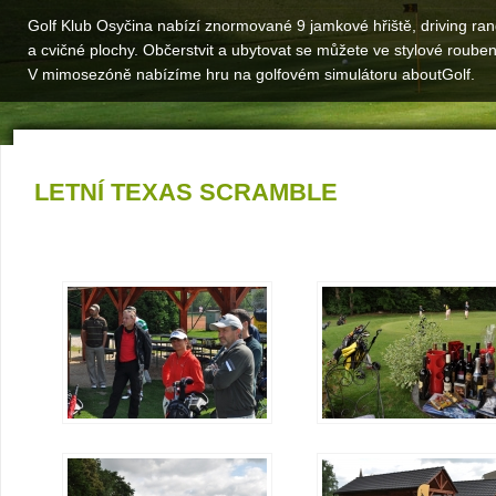
Golf Klub Osyčina nabízí znormované 9 jamkové hřiště, driving ra
a cvičné plochy. Občerstvit a ubytovat se můžete ve stylové roube
V mimosezóně nabízíme hru na golfovém simulátoru aboutGolf.
LETNÍ TEXAS SCRAMBLE