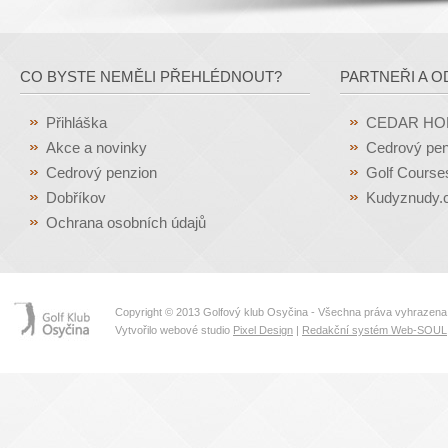
CO BYSTE NEMĚLI PŘEHLÉDNOUT?
PARTNEŘI A O
Přihláška
CEDAR H
Akce a novinky
Cedrový pen
Cedrový penzion
Golf Course
Dobříkov
Kudyznudy.
Ochrana osobních údajů
Copyright © 2013 Golfový klub Osyčina - Všechna práva vyhrazena
Vytvořilo webové studio
Pixel Design
|
Redakční systém Web-SOUL