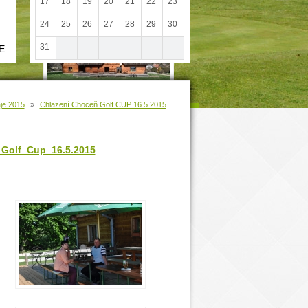
17
18
19
20
21
22
23
24
25
26
27
28
29
30
31
E
je 2015
»
Chlazení Choceň Golf CUP 16.5.2015
n_Golf_Cup_16.5.2015