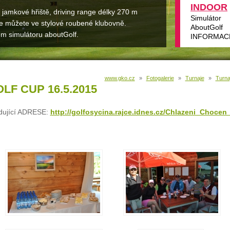
INDOOR
jamkové hřiště, driving range délky 270 m
Simulátor
 se můžete ve stylové roubené klubovně.
AboutGolf
m simulátoru aboutGolf.
INFORMAC
www.gko.cz
»
Fotogalerie
»
Turnaje
»
Turna
F CUP 16.5.2015
edující ADRESE:
http://golfosycina.rajce.idnes.cz/Chlazeni_Choce