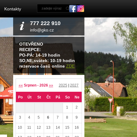
Kontakty
777 222 910
info@gko.cz
OTEVŘENO
RECEPCE:
PO-PÁ: 14-19 hodin
SO,NE,svátek: 10-19 hodin
rezervace časů online
ZDE
««
Srpnen - 2026
»»
2025
|
2027
Po
Út
St
Čt
Pá
So
Ne
1
2
3
4
5
6
7
8
9
10
11
12
13
14
15
16