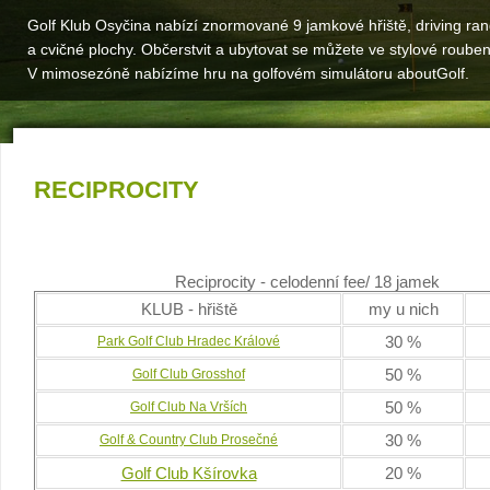
Golf Klub Osyčina nabízí znormované 9 jamkové hřiště, driving ra
a cvičné plochy. Občerstvit a ubytovat se můžete ve stylové roube
V mimosezóně nabízíme hru na golfovém simulátoru aboutGolf.
RECIPROCITY
Reciprocity - celodenní fee/ 18 jamek
KLUB - hřiště
my u nich
30 %
Park Golf Club Hradec Králové
50 %
Golf Club Grosshof
50 %
Golf Club Na Vrších
30 %
Golf & Country Club Prosečné
Golf Club Kšírovka
20 %