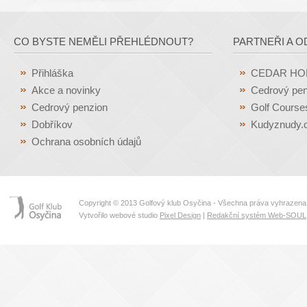
CO BYSTE NEMĚLI PŘEHLÉDNOUT?
PARTNEŘI A O
Přihláška
CEDAR H
Akce a novinky
Cedrový pen
Cedrový penzion
Golf Course
Dobříkov
Kudyznudy.
Ochrana osobních údajů
Copyright © 2013 Golfový klub Osyčina - Všechna práva vyhrazena
Vytvořilo webové studio
Pixel Design
|
Redakční systém Web-SOUL