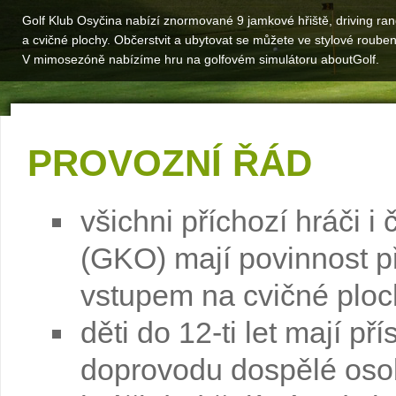
Golf Klub Osyčina nabízí znormované 9 jamkové hřiště, driving ra
a cvičné plochy. Občerstvit a ubytovat se můžete ve stylové roube
V mimosezóně nabízíme hru na golfovém simulátoru aboutGolf.
PROVOZNÍ ŘÁD
všichni příchozí hráči i
(GKO) mají povinnost př
vstupem na cvičné ploch
děti do 12-ti let mají p
doprovodu dospělé oso