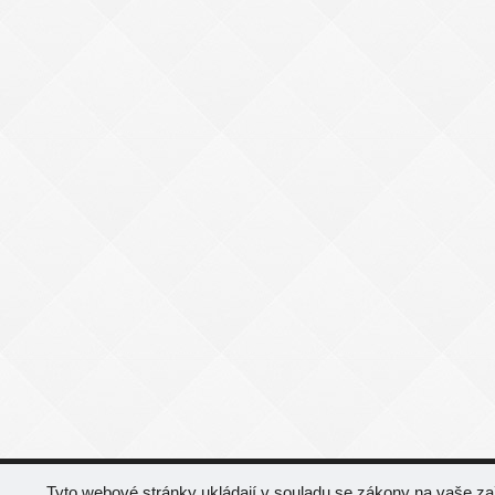
Tyto webové stránky ukládají v souladu se zákony na vaše z