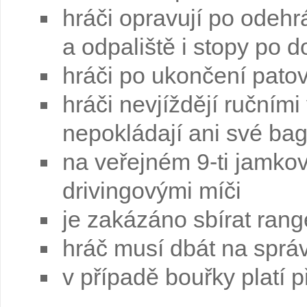
hráči opravují po odeh
a odpaliště i stopy po 
hráči po ukončení patov
hráči nevjíždějí ručním
nepokládají ani své ba
na veřejném 9-ti jamkov
drivingovými míči
je zakázáno sbírat ran
hráč musí dbát na sprá
v případě bouřky platí p