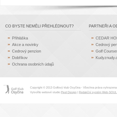
CO BYSTE NEMĚLI PŘEHLÉDNOUT?
PARTNEŘI A O
Přihláška
CEDAR H
Akce a novinky
Cedrový pen
Cedrový penzion
Golf Course
Dobříkov
Kudyznudy.
Ochrana osobních údajů
Copyright © 2013 Golfový klub Osyčina - Všechna práva vyhrazena
Vytvořilo webové studio
Pixel Design
|
Redakční systém Web-SOUL