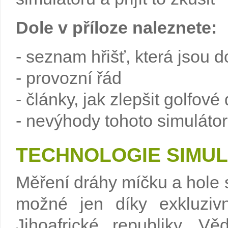
Dole v příloze naleznete:
- seznam hřišť, která jsou
- provozní řád
- články, jak zlepšit golfové
- nevýhody tohoto simuláto
TECHNOLOGIE SIMU
Měření dráhy míčku a hole 
možné jen díky exkluziv
Jihoafrické republiky. 