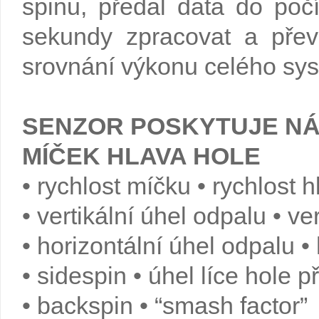
spinu, předal data do poč
sekundy zpracovat a přev
srovnání výkonu celého sys
SENZOR POSKYTUJE NÁ
MÍČEK HLAVA HOLE
• rychlost míčku • rychlost 
• vertikální úhel odpalu • ve
• horizontální úhel odpalu •
• sidespin • úhel líce hole p
• backspin • “smash factor”