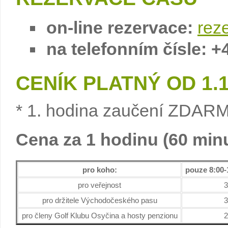
on-line rezervace:
rez
na telefonním čísle: +
CENÍK PLATNÝ OD 1.1
* 1. hodina zaučení ZDAR
Cena za 1 hodinu (60 minu
pro koho:
pouze 8:00-
pro veřejnost
3
pro držitele Východočeského pasu
3
pro členy Golf Klubu Osyčina a hosty penzionu
2