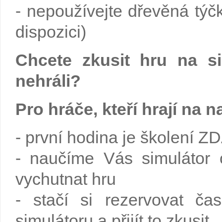
- nepoužívejte dřevěná týč
dispozici)
Chcete zkusit hru na s
nehráli?
Pro hráče, kteří hrají na
- první hodina je školení
- naučíme Vás simulátor o
vychutnat hru
- stačí si rezervovat č
simulátoru a přijít to zkusit