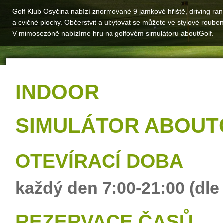
Golf Klub Osyčina nabízí znormované 9 jamkové hřiště, driving ra
a cvičné plochy. Občerstvit a ubytovat se můžete ve stylové roube
V mimosezóně nabízíme hru na golfovém simulátoru aboutGolf.
INDOOR
SIMULÁTOR ABOUT
OTEVÍRACÍ DOBA
každý den 7:00-21:00 (dle
REZERVACE ČASŮ