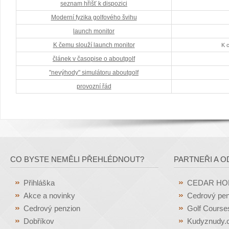
seznam hřišť k dispozici
Moderní fyzika golfového švihu
launch monitor
K čemu slouží launch monitor
K 
článek v časopise o aboutgolf
"nevýhody" simulátoru aboutgolf
provozní řád
CO BYSTE NEMĚLI PŘEHLÉDNOUT?
PARTNEŘI A O
Přihláška
CEDAR H
Akce a novinky
Cedrový pen
Cedrový penzion
Golf Course
Dobříkov
Kudyznudy.