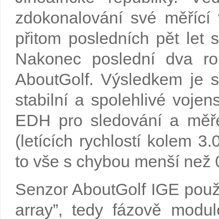
zdokonalování své měřící 
přitom posledních pět let s
Nakonec poslední dva rok
AboutGolf. Výsledkem je s
stabilní a spolehlivé vojen
EDH pro sledování a měře
(letících rychlostí kolem 
to vše s chybou menší než
Senzor AboutGolf IGE použ
array”, tedy fázově modu