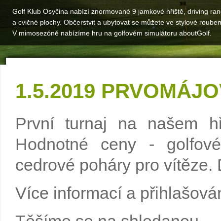
Golf Klub Osyčina nabízí znormované 9 jamkové hřiště, driving ra
a cvičné plochy. Občerstvit a ubytovat se můžete ve stylové roube
V mimosezóně nabízíme hru na golfovém simulátoru aboutGolf.
1.5.2019 PRVOMÁJ
První turnaj na našem hři
Hodnotné ceny - golfové
cedrové poháry pro vítěze.
Více informací a přihlašová