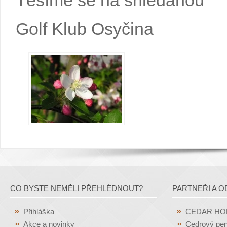
Těšíme se na shledanou
Golf Klub Osyčina
CO BYSTE NEMĚLI PŘEHLÉDNOUT?
PARTNEŘI A O
Přihláška
CEDAR H
Akce a novinky
Cedrový pen