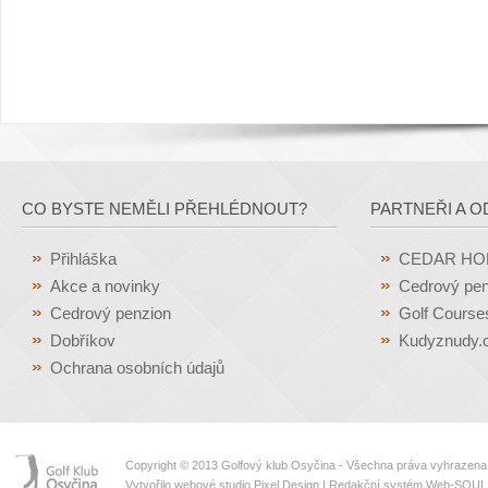
CO BYSTE NEMĚLI PŘEHLÉDNOUT?
PARTNEŘI A O
Přihláška
CEDAR H
Akce a novinky
Cedrový pen
Cedrový penzion
Golf Course
Dobříkov
Kudyznudy.
Ochrana osobních údajů
Copyright © 2013 Golfový klub Osyčina - Všechna práva vyhrazena
Vytvořilo webové studio
Pixel Design
|
Redakční systém Web-SOUL