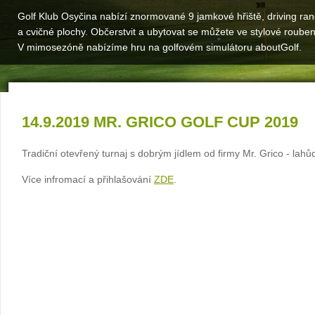
Golf Klub Osyčina nabízí znormované 9 jamkové hřiště, driving ra
a cvičné plochy. Občerstvit a ubytovat se můžete ve stylové roube
V mimosezóně nabízíme hru na golfovém simulátoru aboutGolf.
14.9.2019 MR. GRICO GOLF CUP 2019
Tradiční otevřený turnaj s dobrým jídlem od firmy Mr. Grico - lahů
Více infromací a přihlašování
ZDE
.